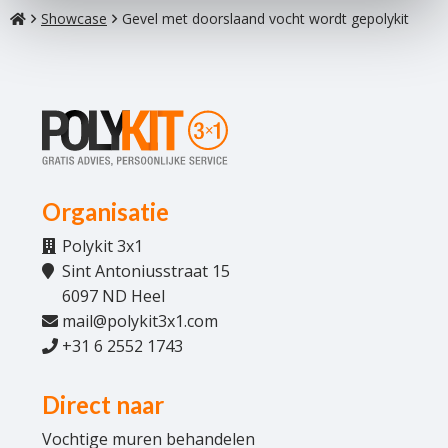
Home
Showcase
Gevel met doorslaand vocht wordt gepolykit
Footer
Navigatie
Organisatie
Polykit 3x1
Sint Antoniusstraat 15
6097 ND Heel
mail@polykit3x1.com
+31 6 2552 1743
Direct naar
Vochtige muren behandelen