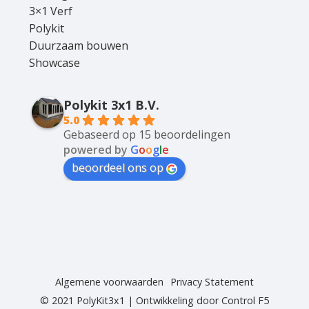
3×1 Verf
Polykit
Duurzaam bouwen
Showcase
Polykit 3x1 B.V.
5.0
Gebaseerd op 15 beoordelingen
powered by
G
o
o
g
l
e
beoordeel ons op
Algemene voorwaarden
Privacy Statement
© 2021 PolyKit3x1 | Ontwikkeling door
Control F5