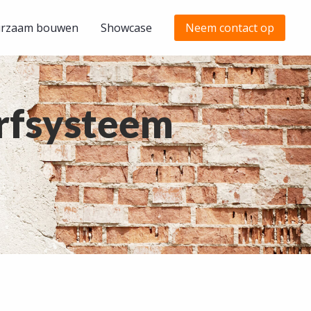
rzaam bouwen
Showcase
Neem contact op
rfsysteem