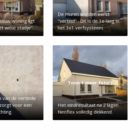
De muren worden eerst
ouw woning ligt
"vertind" . Dit is de 1e laag in
et witte stadje".
het 3x1 verfsysteem
Toon 1 meer foto's
p van de vertinde
zorgt voor een
Het eindresultaat na 2 lagen
hting.
Neoflex volledig dekkend.