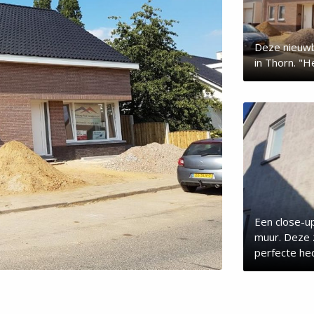
Deze nieuwb
in Thorn. "H
Een close-u
muur. Deze 
perfecte hec